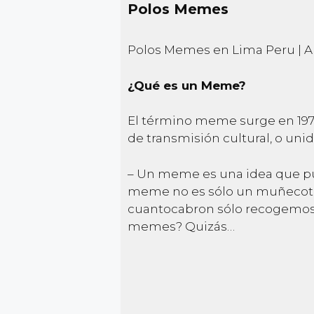
Polos Memes
Polos Memes en Lima Peru | An
¿Qué es un Meme?
El término meme surge en 1976
de transmisión cultural, o uni
– Un meme es una idea que pu
meme no es sólo un muñecote, 
cuantocabron sólo recogemos l
memes? Quizás…