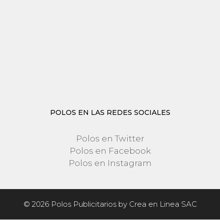
POLOS EN LAS REDES SOCIALES
Polos en Twitter
Polos en Facebook
Polos en Instagram
Artículo añadido al carrito.
FINALIZAR COMPRA
© 2026 Polos Publicitarios by Crea en Linea SAC
0 artículos -
S/
0.00